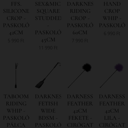
FFS.
SEX&MICHIEF
DARKNESS
HAND
SILICONE
SQUARE
RIDING
CROP
CROP -
STUDDED
CROP -
WHIP -
PASKOLÓ
-
PASKOLÓ
PASKOLÓ
42CM
PASKOLÓ
60CM
6 990
Ft
45CM
5 990
Ft
7 990
Ft
11 990
Ft
TABOOM
DARKNESS
DARNESS
DARNESS
RIDING
FETISH
FEATHER
FEATHER
WHIP -
WIDE
42CM
42CM
PASKOLÓ
BDSM -
FEKETE -
LILA -
PÁLCA
PASKOLÓ
CIRÓGATÓ
CIRÓGAT