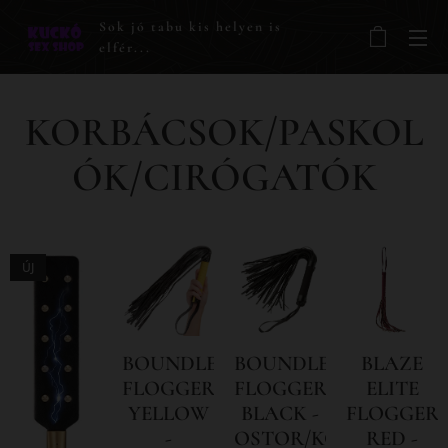
Sok jó tabu kis helyen is
elfér...
KORBÁCSOK/PASKOL
ÓK/CIRÓGATÓK
ÚJ
BOUNDLESS
BOUNDLESS
BLAZE
FLOGGER
FLOGGER
ELITE
YELLOW
BLACK -
FLOGGER
-
OSTOR/KORBÁCS
RED -