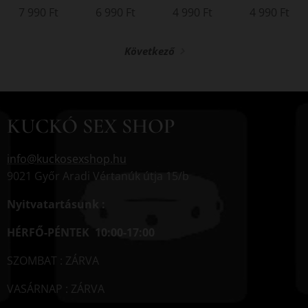
7 990
Ft
6 990
Ft
4 990
Ft
4 990
Ft
Következő
KUCKÓ SEX SHOP
info@kuckosexshop.hu
9021 Győr Aradi Vértanúk útja 15/b
Nyitvatartásunk :
HÉRFŐ-PÉNTEK 10:00-17:00
SZOMBAT : ZÁRVA
VASÁRNAP : ZÁRVA