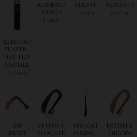
KORBÁCS/OSTOR
FEKETE
KORBÁCS
SÁRGA
7 990
Ft
6 990
Ft
7 990
Ft
ELECTRO
PLAYER -
ELECTROSTIM
PADDLE
22 990
Ft
SM
FETISH S.
FFS. CAT
FETISH S.
SWIFT
FLOGGER
O NINE -
ORIGIN