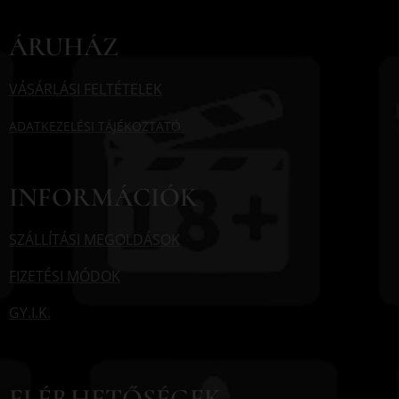
ÁRUHÁZ
VÁSÁRLÁSI FELTÉTELEK
ADATKEZELÉSI TÁJÉKOZTATÓ
INFORMÁCIÓK
SZÁLLÍTÁSI MEGOLDÁSOK
FIZETÉSI MÓDOK
GY.I.K.
ELÉRHETŐSÉGEK