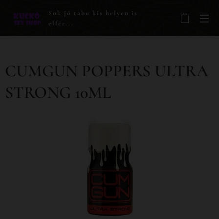
Sok jó tabu kis helyen is
elfér...
CUMGUN POPPERS ULTRA
STRONG 10ML