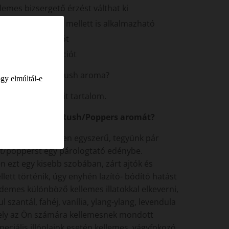
lemes bizsergető érzést válthat ki
ohol fogyasztása mellett is alkalmazható
sítheti az erekciót
segítheti az erekciót
zetevőkből áll a Rush aroma?
gy elmúltál-e
.
 90% pentyl-nitrit tartalom.
ll használni az Rush/Poppers aromát?
ma használata igen egyszerű, tegyünk pár
t/popperst egy párologtató edénybe.
 ezt egy kisebb szobában, zárt ajtók és
lett történik, úgy enyhén lazító- bódító hatást
demes különböző kellemes illatokkal elkeverni,
l szantál, fahéj, vanília, ylang-ylang, levendula
ly az Ön számára kellemesnek mondott
. Speciális illóolajok esetén kellemes, vágyfokozó