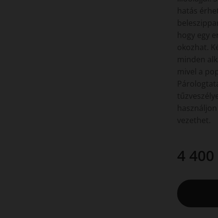
hatás érhe
beleszippa
hogy egy e
okozhat. Ké
minden alk
mivel a po
Párologtat
tűzveszély
használjon
vezethet.
4 400