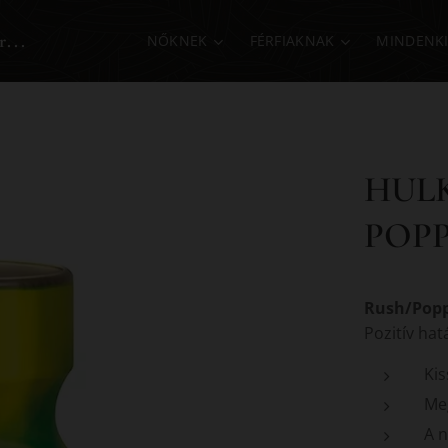
r...
NŐKNEK
FÉRFIAKNAK
MINDENK
HUL
POPP
Rush/Popp
Pozitív hat
Kis
Meg
A n