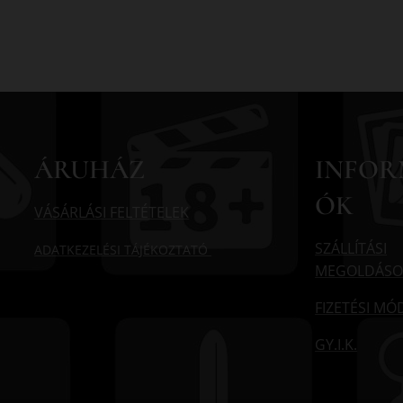
ÁRUHÁZ
INFOR
ÓK
VÁSÁRLÁSI FELTÉTELEK
SZÁLLÍTÁSI
ADATKEZELÉSI TÁJÉKOZTATÓ
MEGOLDÁSO
FIZETÉSI M
GY.I.K.