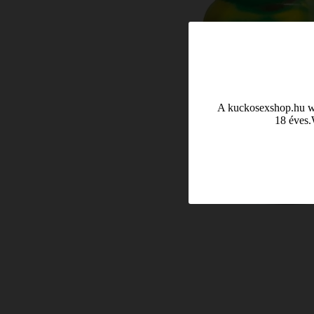
A kuckosexshop.hu web
18 éves.