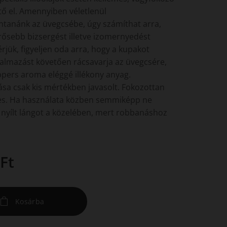
tő el. Amennyiben véletlenül
ntanánk az üvegcsébe, úgy számíthat arra,
rősebb bizsergést illetve izomernyedést
rjük, figyeljen oda arra, hogy a kupakot
almazást követően rácsavarja az üvegcsére,
ppers aroma eléggé illékony anyag.
ása csak kis mértékben javasolt. Fokozottan
es. Ha használata közben semmiképp ne
 nyílt lángot a közelében, mert robbanáshoz
Ft
Kosárba