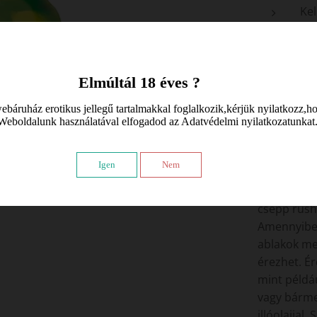
Kel
Alk
Erő
Elő
Elmúltál 18 éves ?
Milyen öss
áruház erotikus jellegű tartalmakkal foglalkozik,kérjük nyilatkozz,ho
Weboldalunk használatával elfogadod az Adatvédelmi nyilatkozatunkat
Összetevők:
Hogyan ke
Igen
Nem
A rush aro
csepp rush
Amennyiben
ablakok mel
érezhet. Ér
mint példáu
vagy bárme
illóolajjal