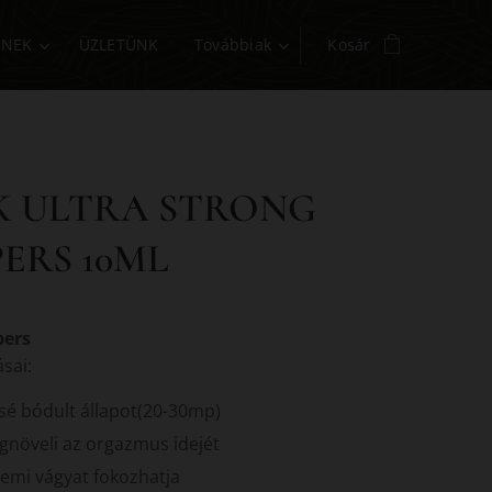
INEK
ÜZLETÜNK
Továbbiak
Kosár
K ULTRA STRONG
ERS 10ML
ers
ásai:
sé bódult állapot(20-30mp)
növeli az orgazmus idejét
emi vágyat fokozhatja