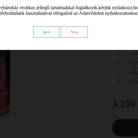
ml
áruház erotikus jellegű tartalmakkal foglalkozik,kérjük nyilatkozz,ho
Jellemzők:
Weboldalunk használatával elfogadod az Adatvédelmi nyilatkozatunkat
Bőr
Igen
Nem
Ext
Ví
Kel
Has
Alk
Kö
3 200