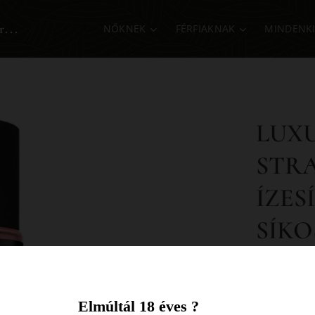
r...
NŐKNEK
FÉRFIAKNAK
MINDENK
LUXU
STRA
ÍZES
SÍKO
Luxuria F
Lubricant 6
Elmúltál 18 éves ?