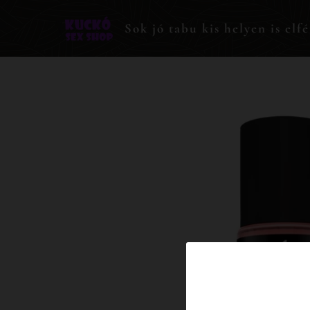
Sok jó tabu kis helyen is elfé