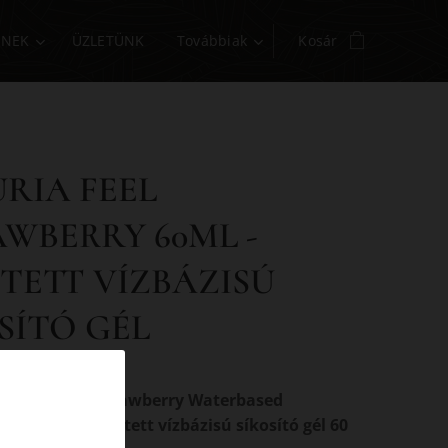
INEK
ÜZLETÜNK
Továbbiak
Kosár
RIA FEEL
WBERRY 60ML -
ÍTETT VÍZBÁZISÚ
SÍTÓ GÉL
eel Fragrance Stawberry Waterbased
0ml - Eper Ízesített vízbázisú síkosító gél 60