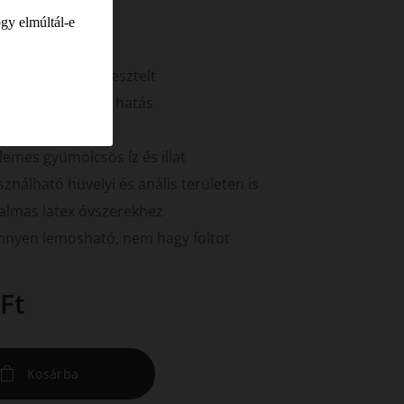
gy elmúltál-e
.
gyógyászatilag tesztelt
ra hosszan tartó hatás
zben oldódó
lemes gyümölcsös íz és illat
ználható hüvelyi és anális területen is
almas latex óvszerekhez
nnyen lemosható, nem hagy foltot
Ft
Kosárba