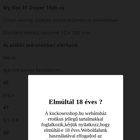
My Size 45 Óvszer 10db-os
Ostya vékony, átlátszó óvszer,különböző méretekben
Standard méretű óvszerek 52 x 180 mm.
Az alábbi méretekben elérhető:
Méret
Ajánlott pénisz kerület(cm)
45
9-9,4
Elmúltál 18 éves ?
47
A kuckosexshop.hu webáruház
erotikus jellegű tartalmakkal
9,5-9,9
foglalkozik,kérjük nyilatkozz,hogy
elmúltál-e 18 éves.Weboldalunk
49
használatával elfogadod az