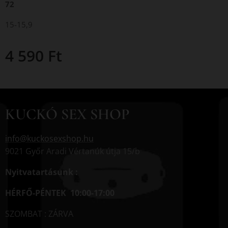
72
15-15,9
4 590
Ft
KUCKÓ SEX SHOP
info@kuckosexshop.hu
9021 Győr Aradi Vértanúk útja 15/b
Nyitvatartásunk :
HÉRFŐ-PÉNTEK 10:00-17:00
SZOMBAT : ZÁRVA