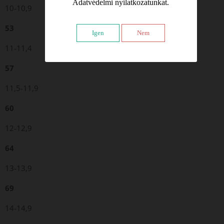
Adatvédelmi nyilatkozatunkat.
10-10,9
53
Igen
Nem
11-11,4
57
11,5-11,9
60
12-12,9
64
13-13,9
69
14-14,9