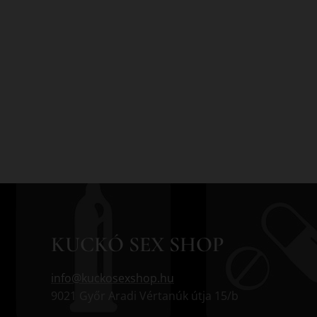
KUCKÓ SEX SHOP
info@kuckosexshop.hu
9021 Győr Aradi Vértanúk útja 15/b