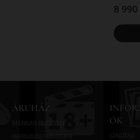
8 990
ÁRUHÁZ
INFOR
ÓK
VÁSÁRLÁSI FELTÉTELEK
SZÁLLÍTÁSI
ADATKEZELÉSI TÁJÉKOZTATÓ