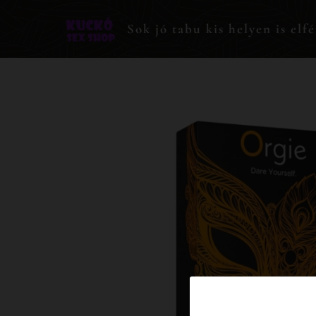
Sok jó tabu kis helyen is elfé