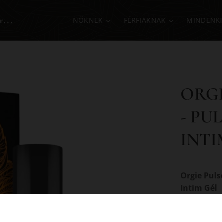
r...
NŐKNEK
FÉRFIAKNAK
MINDENK
ORGI
- PU
INTI
Orgie Puls
Intim Gél
Levegőben 
izgató gél.