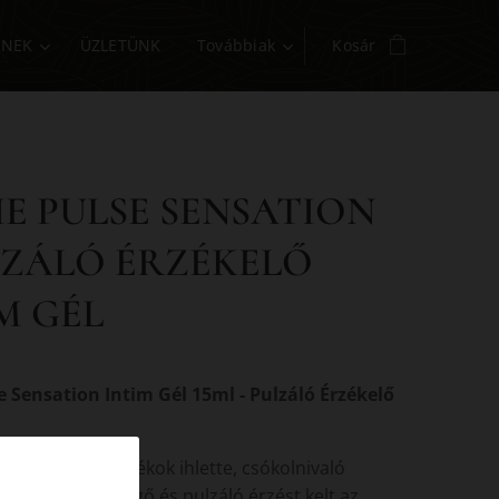
INEK
ÜZLETÜNK
Továbbiak
Kosár
E PULSE SENSATION
LZÁLÓ ÉRZÉKELŐ
M GÉL
e Sensation Intim Gél 15ml - Pulzáló Érzékelő
pulzáló örömjátékok ihlette, csókolnivaló
 A formula bizsergő és pulzáló érzést kelt az