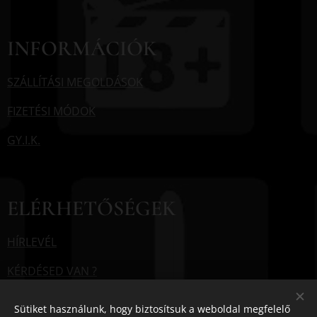
INFORMÁCIÓK
SZÁLLÍTÁSI MEGOLDÁSOK
FIZETÉSI MÓDOK
GY.I.K.
ELÉRHETŐSÉGEK
HÍRLEVÉL
KÉRDÉSED VAN ?
Sütiket használunk, hogy biztosítsuk a weboldal megfelelő