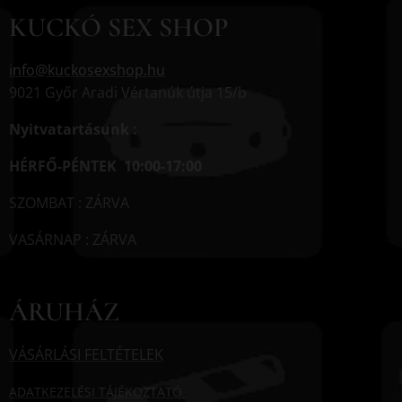
KUCKÓ SEX SHOP
info@kuckosexshop.hu
9021 Győr Aradi Vértanúk útja 15/b
Nyitvatartásunk :
HÉRFŐ-PÉNTEK 10:00-17:00
SZOMBAT : ZÁRVA
VASÁRNAP : ZÁRVA
ÁRUHÁZ
VÁSÁRLÁSI FELTÉTELEK
ADATKEZELÉSI TÁJÉKOZTATÓ