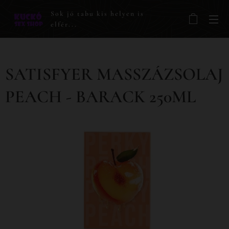
Sok jó tabu kis helyen is
elfér...
SATISFYER MASSZÁZSOLAJ
PEACH - BARACK 250ML